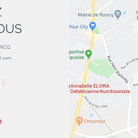
Z
OUS
RONCQ
il.com
 !
V