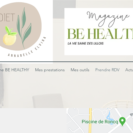
ne BE HEALTHY
Mes prestations
Mes outils
Prendre RDV
Act