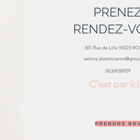
PRENE
RENDEZ-V
301 Rue de Lille 59223 
aelvira.dieteticienne@gma
0636938929
C'est par ici
Prendre RD